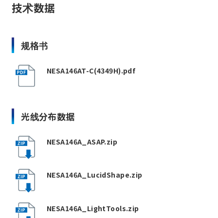
技术数据
规格书
NESA146AT-C(4349H).pdf
光线分布数据
NESA146A_ASAP.zip
NESA146A_LucidShape.zip
NESA146A_LightTools.zip