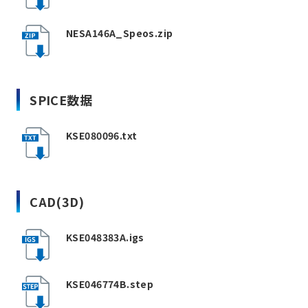
NESA146A_Speos.zip
SPICE数据
KSE080096.txt
CAD(3D)
KSE048383A.igs
KSE046774B.step