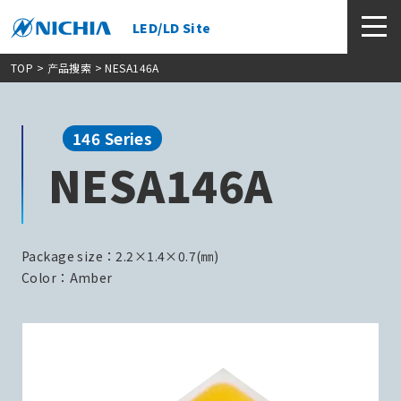
LED/LD Site
TOP
>
产品搜索
> NESA146A
146 Series
NESA146A
Package size：2.2×1.4×0.7(㎜)
Color：Amber