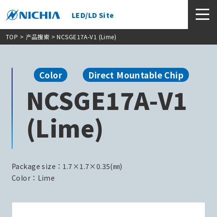
LED/LD Site
TOP
>
产品搜索
> NCSGE17A-V1 (Lime)
Color
Direct Mountable Chip
NCSGE17A-V1
(Lime)
Package size：1.7×1.7×0.35(㎜)
Color：Lime