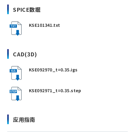
SPICE数据
KSE101341.txt
CAD(3D)
KSE092970_t=0.35.igs
KSE092971_t=0.35.step
应用指南