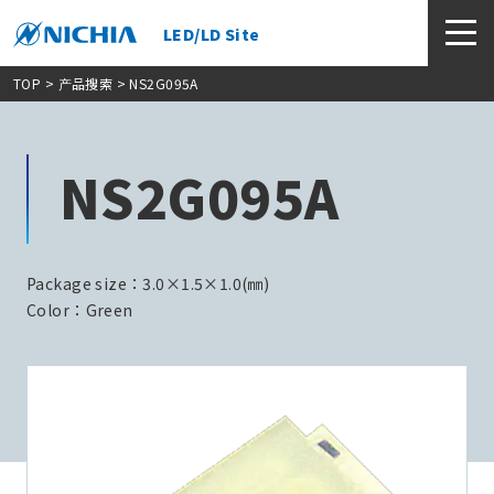
LED/LD Site
TOP
>
产品搜索
> NS2G095A
NS2G095A
Package size：3.0×1.5×1.0(㎜)
Color：Green