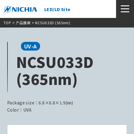
LED/LD Site
TOP
>
产品搜索
> NCSU033D (365nm)
UV-A
NCSU033D
(365nm)
Package size：6.8×6.8×1.9(㎜)
Color：UVA