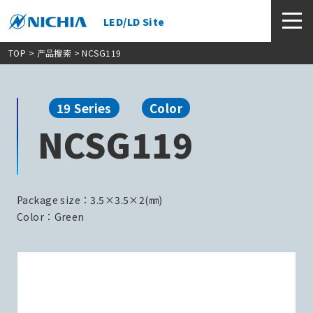
LED/LD Site
TOP
>
产品搜索
> NCSG119
19 Series
Color
NCSG119
Package size：3.5×3.5×2(㎜)
Color：Green