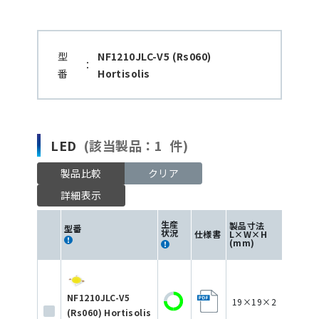
型
NF1210JLC-V5 (Rs060)
：
番
Hortisolis
LED
(該当製品：1 件)
製品比較
クリア
詳細表示
生産
製品寸法
型番
状況
仕様書
L×W×H
色
(mm)
NF1210JLC-V5
19×19×2
(Rs060) Hortisolis