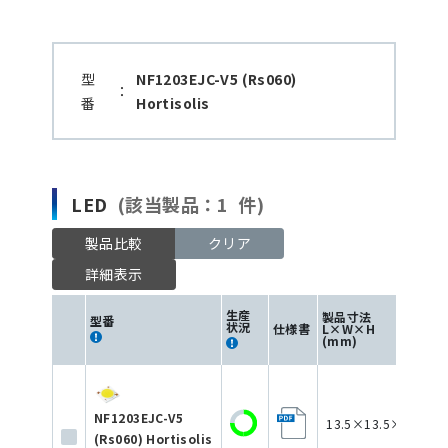
型
NF1203EJC-V5 (Rs060)
：
番
Hortisolis
LED
(該当製品：1 件)
製品比較
クリア
詳細表示
生産
製品寸法
型番
状況
仕様書
L×W×H
色
(mm)
NF1203EJC-V5
13.5×13.5×2
(Rs060) Hortisolis