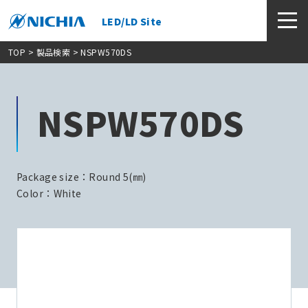
LED/LD Site
TOP
>
製品検索
> NSPW570DS
NSPW570DS
Package size：Round 5(㎜)
Color：White