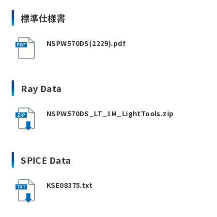
標準仕様書
NSPW570DS(2229).pdf
Ray Data
NSPW570DS_LT_1M_LightTools.zip
SPICE Data
KSE08375.txt