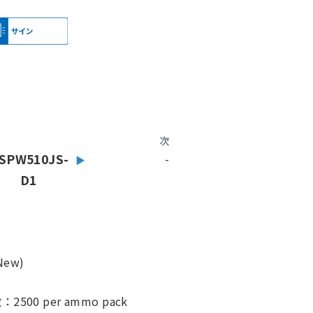
次
SPW510JS-
-
D1
ew)
00 per ammo pack