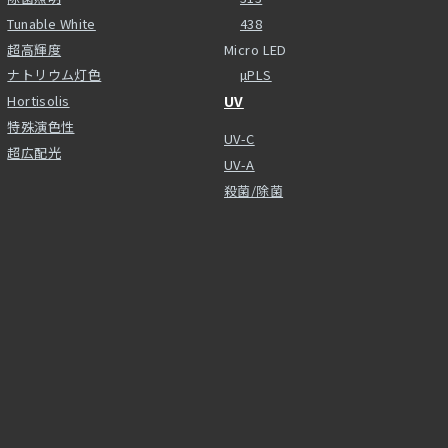
Tunable White
438
超高輝度
Micro LED
ナトリウム灯色
µPLS
Hortisolis
UV
特殊演色性
UV-C
超広配光
UV-A
殺菌/除菌