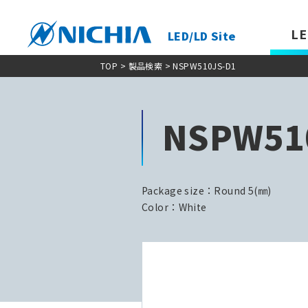
LE
LED/LD Site
TOP
>
製品検索
> NSPW510JS-D1
NSPW51
Package size：Round 5(㎜)
Color：White