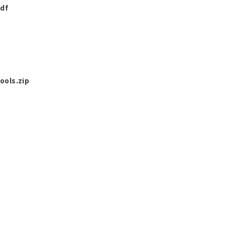
df
ols.zip