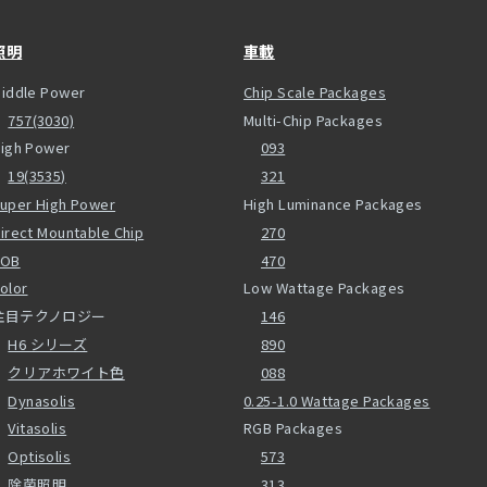
照明
車載
iddle Power
Chip Scale Packages
757(3030)
Multi-Chip Packages
igh Power
093
19(3535)
321
uper High Power
High Luminance Packages
irect Mountable Chip
270
COB
470
olor
Low Wattage Packages
注目テクノロジー
146
H6 シリーズ
890
クリアホワイト色
088
Dynasolis
0.25-1.0 Wattage Packages
Vitasolis
RGB Packages
Optisolis
573
除菌照明
313