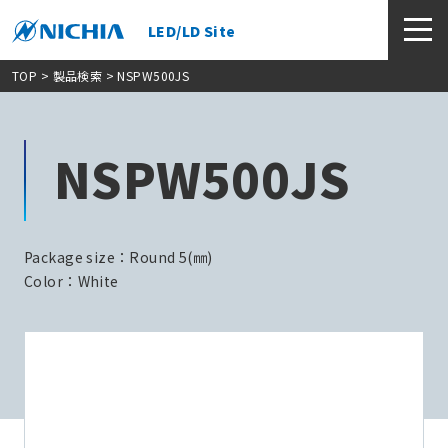
LED/LD Site
TOP
>
製品検索
> NSPW500JS
NSPW500JS
Package size：Round 5(㎜)
Color：White