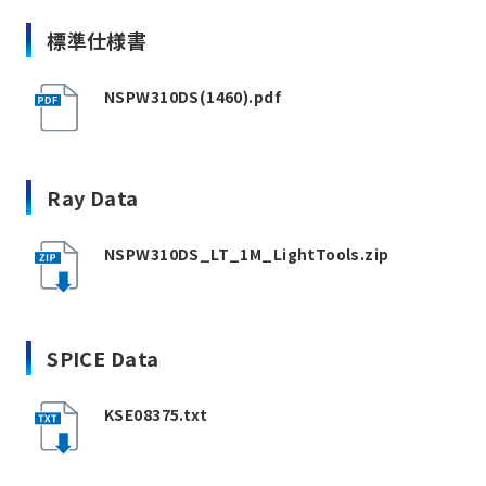
標準仕様書
NSPW310DS(1460).pdf
Ray Data
NSPW310DS_LT_1M_LightTools.zip
SPICE Data
KSE08375.txt