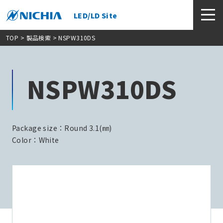
LED/LD Site
TOP
>
製品検索
> NSPW310DS
NSPW310DS
Package size：Round 3.1(㎜)
Color：White