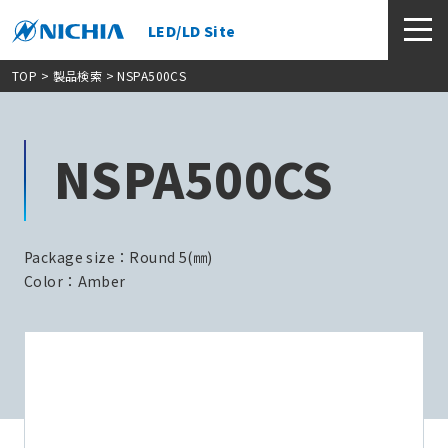
LED/LD Site
TOP
>
製品検索
> NSPA500CS
NSPA500CS
Package size：Round 5(㎜)
Color：Amber