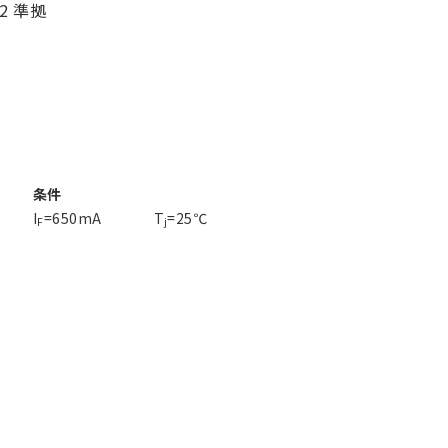
02 準拠
条件
I
=650mA
T
=25℃
F
j