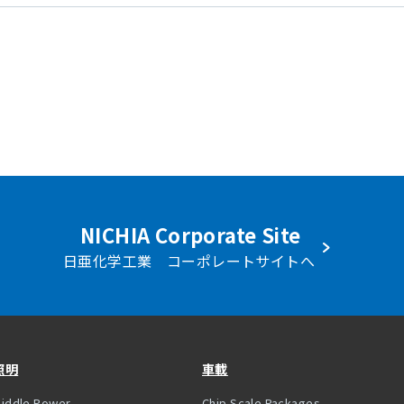
NICHIA Corporate Site
日亜化学工業 コーポレートサイトへ
照明
車載
iddle Power
Chip Scale Packages