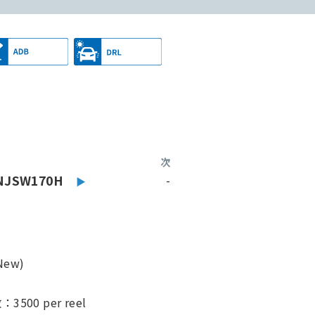
次
NJSW170H
-
ew)
00 per reel