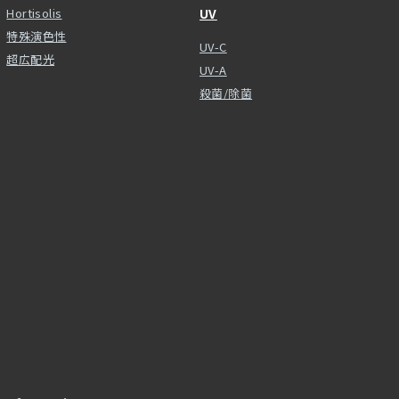
Hortisolis
UV
特殊演色性
UV-C
超広配光
UV-A
殺菌/除菌