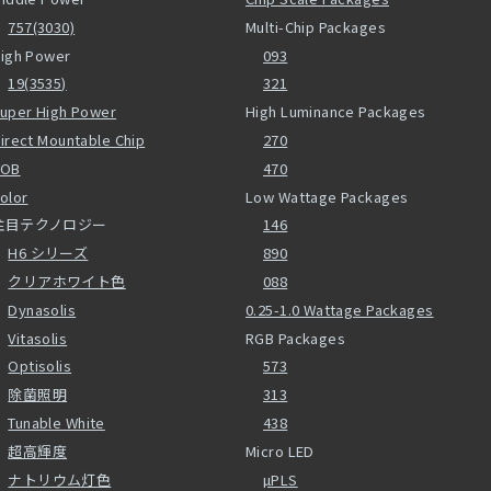
757(3030)
Multi-Chip Packages
igh Power
093
19(3535)
321
uper High Power
High Luminance Packages
irect Mountable Chip
270
COB
470
olor
Low Wattage Packages
注目テクノロジー
146
H6 シリーズ
890
クリアホワイト色
088
Dynasolis
0.25-1.0 Wattage Packages
Vitasolis
RGB Packages
Optisolis
573
除菌照明
313
Tunable White
438
超高輝度
Micro LED
ナトリウム灯色
µPLS