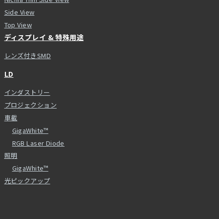
Side View
Top View
ディスプレイ & 特殊用途
レンズ付きSMD
LD
インダストリー
プロジェクション
車載
GigaWhite™
RGB Laser Diode
照明
GigaWhite™
光ピックアップ