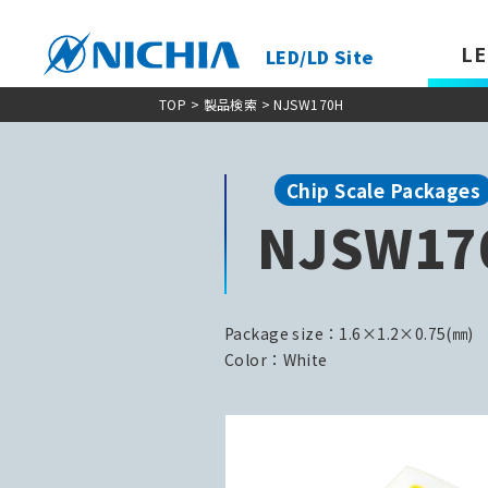
LE
LED/LD Site
TOP
>
製品検索
> NJSW170H
Chip Scale Packages
NJSW17
Package size：1.6×1.2×0.75(㎜)
Color：White