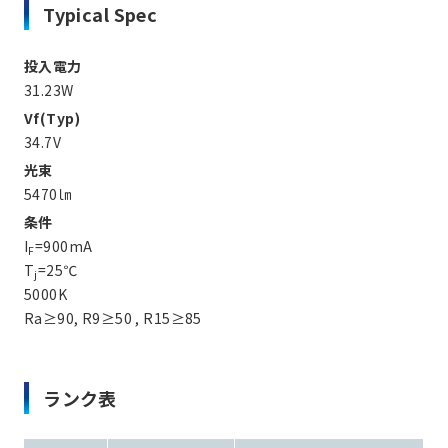
Typical Spec
投入電力
31.23W
Vf(Typ)
34.7V
光束
5470㏐
条件
I
=900mA
F
T
=25℃
j
5000K
Ra≥90, R9≥50 , R15≥85
ランク表