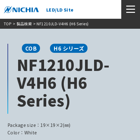
LED/LD Site
TOP
>
製品検索
> NF1210JLD-V4H6 (H6 Series)
COB
H6 シリーズ
NF1210JLD-
V4H6 (H6
Series)
Package size：19×19×2(㎜)
Color：White