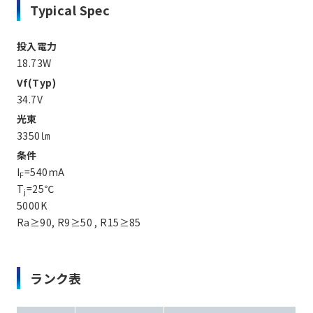
Typical Spec
投入電力
18.73W
Vf(Typ)
34.7V
光束
3350㏐
条件
I
=540mA
F
T
=25℃
j
5000K
Ra≥90, R9≥50 , R15≥85
ランク表