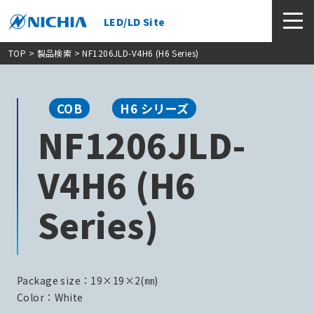
LED/LD Site
TOP
>
製品検索
> NF1206JLD-V4H6 (H6 Series)
COB
H6 シリーズ
NF1206JLD-
V4H6 (H6
Series)
Package size：19×19×2(㎜)
Color：White