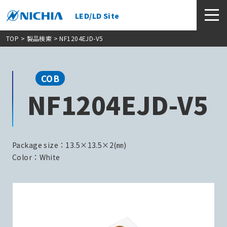
LED/LD Site
TOP
>
製品検索
> NF1204EJD-V5
COB
NF1204EJD-V5
Package size：13.5×13.5×2(㎜)
Color：White