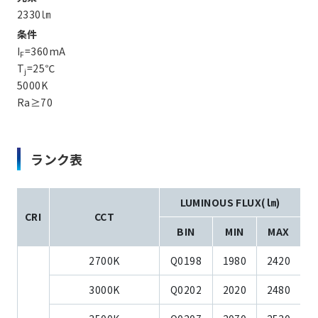
2330㏐
条件
I
=360mA
F
T
=25℃
j
5000K
Ra≥70
ランク表
LUMINOUS FLUX(㏐)
CRI
CCT
BIN
MIN
MAX
2700K
Q0198
1980
2420
3000K
Q0202
2020
2480