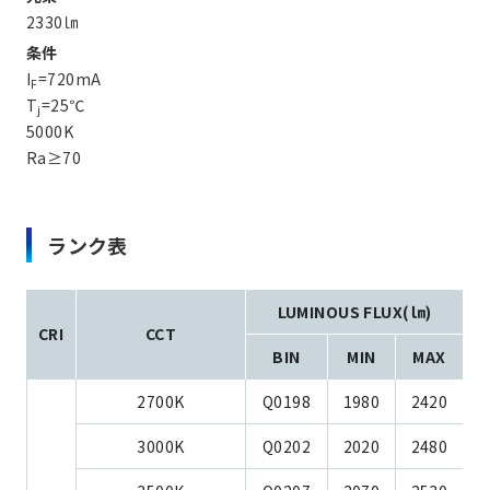
2330㏐
条件
I
=720mA
F
T
=25℃
j
5000K
Ra≥70
ランク表
LUMINOUS FLUX(㏐)
CRI
CCT
BIN
MIN
MAX
2700K
Q0198
1980
2420
3000K
Q0202
2020
2480