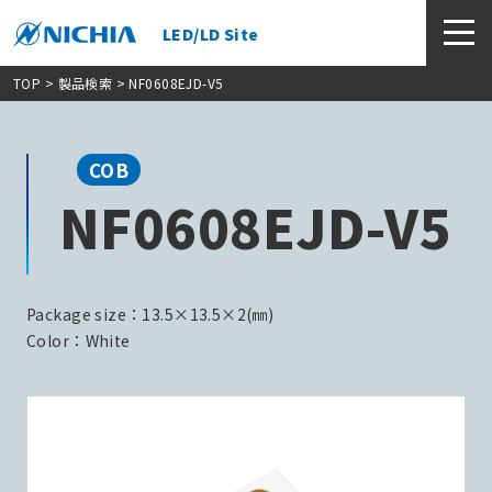
LED/LD Site
TOP
>
製品検索
> NF0608EJD-V5
COB
NF0608EJD-V5
Package size：13.5×13.5×2(㎜)
Color：White