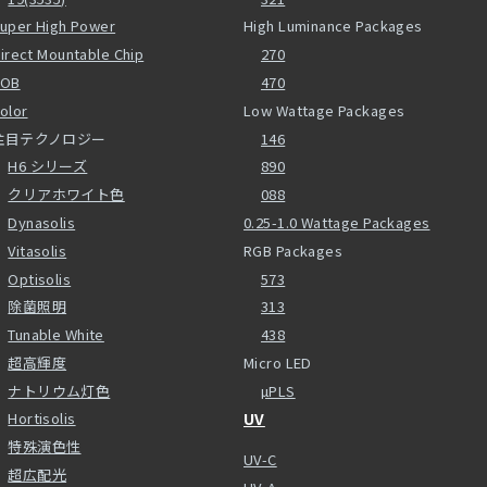
uper High Power
High Luminance Packages
irect Mountable Chip
270
COB
470
olor
Low Wattage Packages
注目テクノロジー
146
H6 シリーズ
890
クリアホワイト色
088
Dynasolis
0.25-1.0 Wattage Packages
Vitasolis
RGB Packages
Optisolis
573
除菌照明
313
Tunable White
438
超高輝度
Micro LED
ナトリウム灯色
µPLS
Hortisolis
UV
特殊演色性
UV-C
超広配光