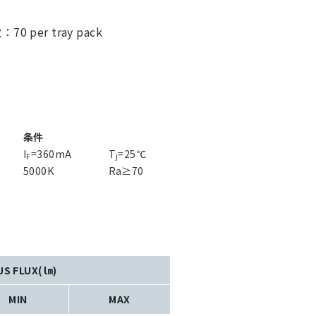
per tray pack
条件
I
=360mA
T
=25℃
F
j
5000K
Ra≥70
US FLUX(㏐)
MIN
MAX