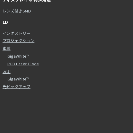
レンズ付きSMD
LD
インダストリー
プロジェクション
車載
GigaWhite™
RGB Laser Diode
照明
GigaWhite™
光ピックアップ