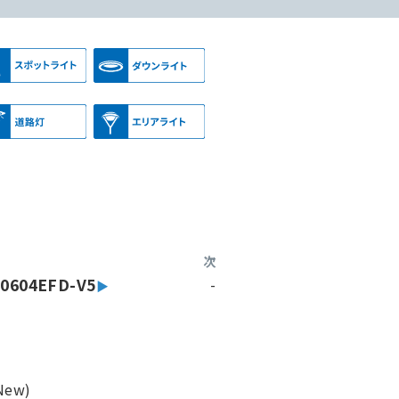
次
0604EFD-V5
-
ew)