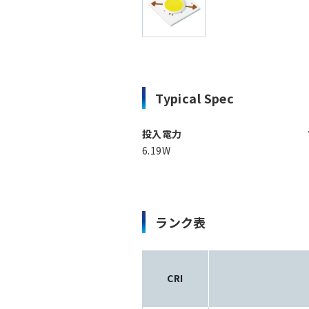
Typical Spec
投入電力
6.19W
ランク表
CRI