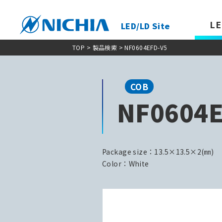
LE
LED/LD Site
TOP
>
製品検索
> NF0604EFD-V5
COB
NF0604E
Package size：13.5×13.5×2(㎜)
Color：White