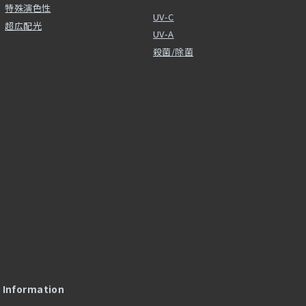
特殊演色性
UV-C
超広配光
UV-A
殺菌/除菌
l Information