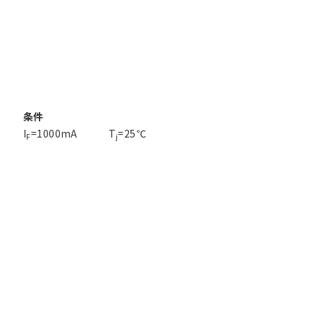
条件
I
=1000mA
T
=25℃
F
j