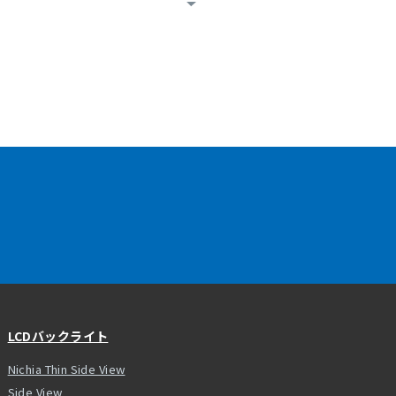
LCDバックライト
Nichia Thin Side View
Side View