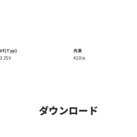
Vf(Typ)
光束
3.25V
410㏐
ダウンロード