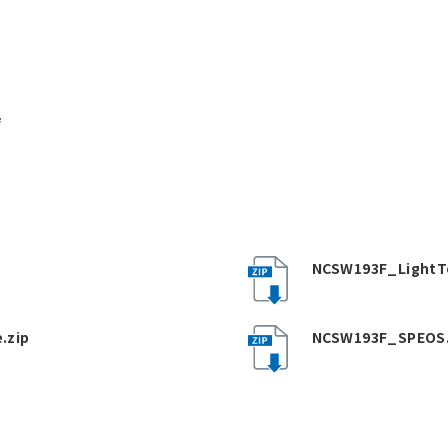
f
NCSW193F_LightTo
.zip
NCSW193F_SPEOS.