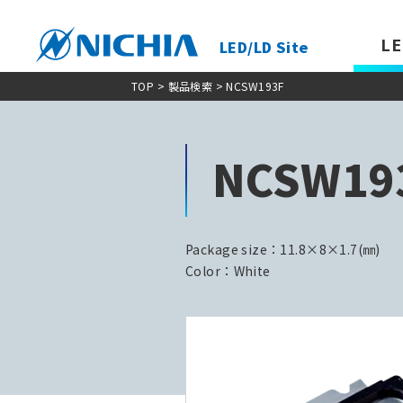
LE
LED/LD Site
TOP
>
製品検索
> NCSW193F
NCSW19
Package size：11.8×8×1.7(㎜)
Color：White