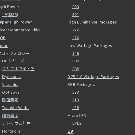
igh Power
093
19(3535)
321
uper High Power
High Luminance Packages
irect Mountable Chip
270
COB
470
olor
Low Wattage Packages
注目テクノロジー
146
H6 シリーズ
890
クリアホワイト色
088
Dynasolis
0.25-1.0 Wattage Packages
Vitasolis
RGB Packages
Optisolis
573
除菌照明
313
Tunable White
438
超高輝度
Micro LED
ナトリウム灯色
µPLS
Hortisolis
UV