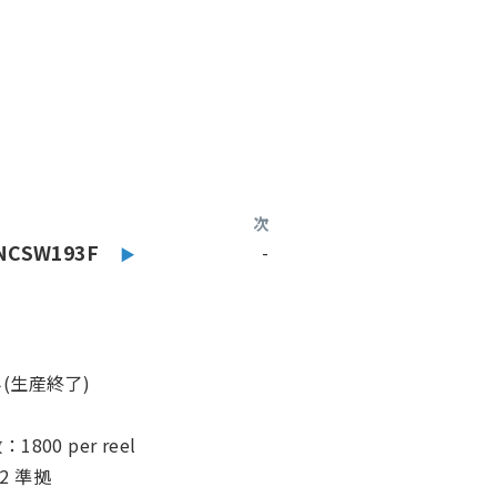
次
NCSW193F
-
(生産終了)
00 per reel
02 準拠