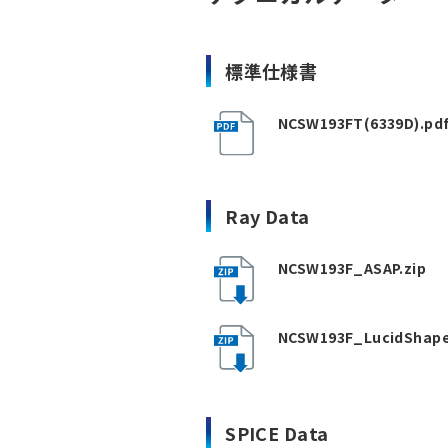
標準仕様書
NCSW193FT(6339D).pd
Ray Data
NCSW193F_ASAP.zip
NCSW193F_LucidShape
SPICE Data