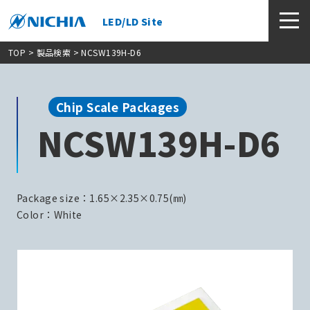
LED/LD Site
TOP
>
製品検索
> NCSW139H-D6
Chip Scale Packages
NCSW139H-D6
Package size：1.65×2.35×0.75(㎜)
Color：White