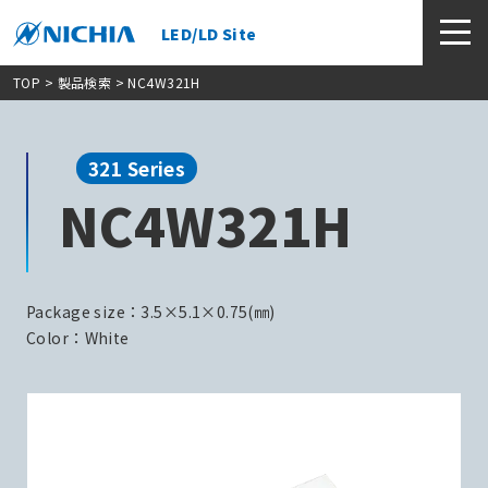
LED/LD Site
TOP
>
製品検索
> NC4W321H
321 Series
NC4W321H
Package size：3.5×5.1×0.75(㎜)
Color：White