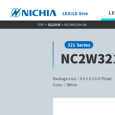
LE
LED/LD Site
TOP
>
製品検索
> NC2W321H-SA
321 Series
NC2W32
Package size：3.5×3.2×0.75(㎜)
Color：White