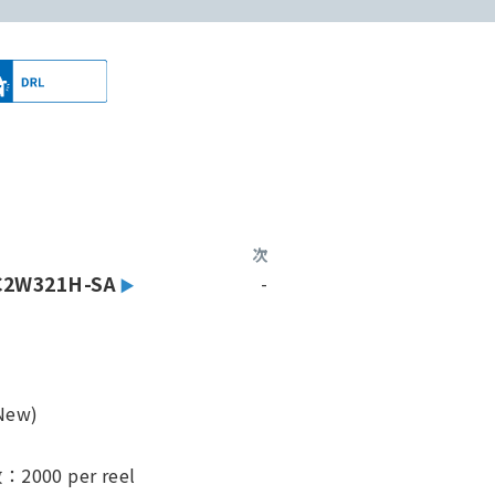
次
2W321H-SA
-
ew)
00 per reel