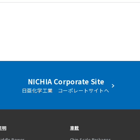
NICHIA Corporate Site
日亜化学工業 コーポレートサイトへ
照明
車載
iddle Power
Chip Scale Packages