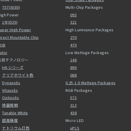
757(3030)
Multi-Chip Packages
igh Power
093
19(3535)
321
uper High Power
High Luminance Packages
irect Mountable Chip
270
COB
470
olor
Low Wattage Packages
注目テクノロジー
146
H6 シリーズ
890
クリアホワイト色
088
Dynasolis
0.25-1.0 Wattage Packages
Vitasolis
RGB Packages
Optisolis
573
除菌照明
313
Tunable White
438
超高輝度
Micro LED
ナトリウム灯色
µPLS