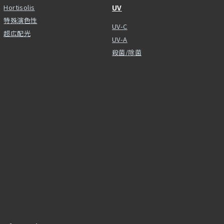
Hortisolis
UV
特殊演色性
UV-C
超広配光
UV-A
殺菌/除菌