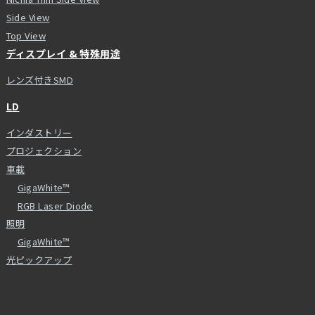
Side View
Top View
ディスプレイ & 特殊用途
レンズ付きSMD
LD
インダストリー
プロジェクション
車載
GigaWhite™
RGB Laser Diode
照明
GigaWhite™
光ピックアップ