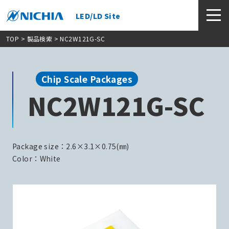
LED/LD Site
TOP
>
製品検索
> NC2W121G-SC
Chip Scale Packages
NC2W121G-SC
Package size：2.6×3.1×0.75(㎜)
Color：White