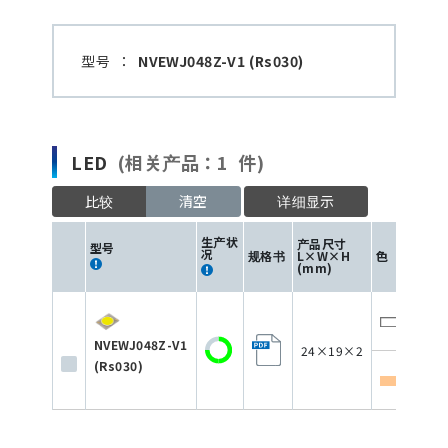
型号
：
NVEWJ048Z-V1 (Rs030)
LED
(相关产品：1 件)
比较
清空
详细显示
驱
生产状
产品尺寸
型号
电
况
规格书
L×W×H
色
(m
(mm)
18
NVEWJ048Z-V1
24×19×2
(Rs030)
18