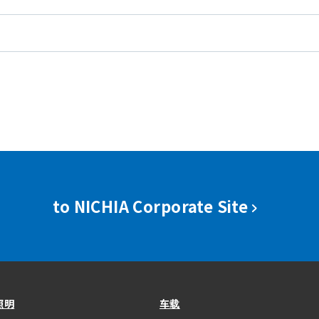
to NICHIA Corporate Site
照明
车载