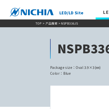
LE
LED/LD Site
TOP
>
产品搜索
> NSPB336JS
NSPB33
Package size：Oval 3.9×3(㎜)
Color：Blue