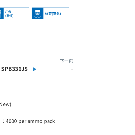
下一页
NSPB336JS
-
ew)
6
00 per ammo pack