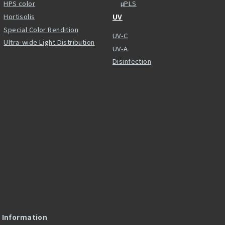
HPS color
µPLS
Hortisolis
UV
Special Color Rendition
UV-C
Ultra-wide Light Distribution
UV-A
Disinfection
l Information