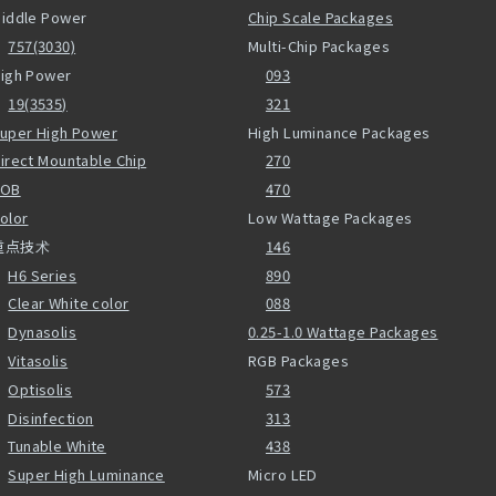
iddle Power
Chip Scale Packages
757(3030)
Multi-Chip Packages
igh Power
093
19(3535)
321
uper High Power
High Luminance Packages
irect Mountable Chip
270
COB
470
olor
Low Wattage Packages
重点技术
146
H6 Series
890
Clear White color
088
Dynasolis
0.25-1.0 Wattage Packages
Vitasolis
RGB Packages
Optisolis
573
Disinfection
313
Tunable White
438
Super High Luminance
Micro LED