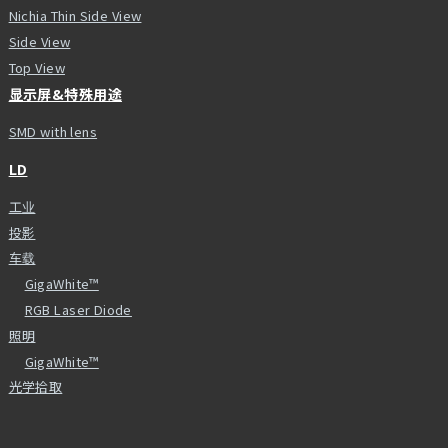
Nichia Thin Side View
Side View
Top View
显示屏&特殊用途
SMD with lens
LD
工业
投影
车载
GigaWhite™
RGB Laser Diode
照明
GigaWhite™
光学拾取