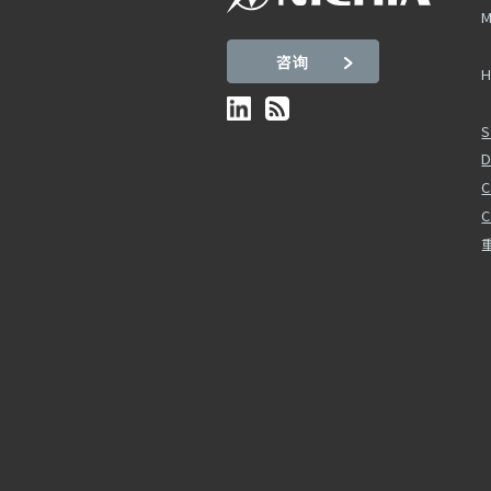
M
咨询
H
S
D
C