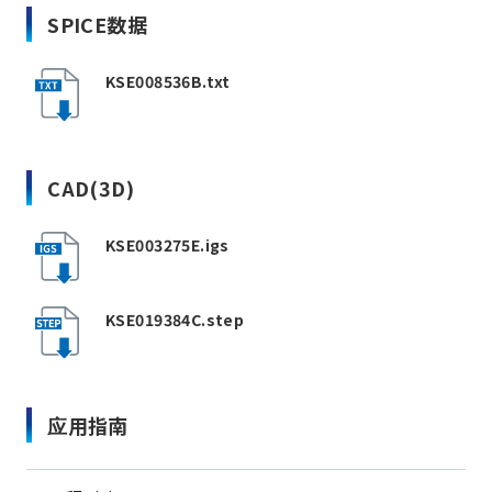
SPICE数据
KSE008536B.txt
CAD(3D)
KSE003275E.igs
KSE019384C.step
应用指南