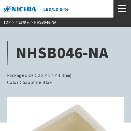
LED/LD Site
TOP
>
产品搜索
> NHSB046-NA
NHSB046-NA
Package size：2.2×1.4×1.3(㎜)
Color：Sapphire Blue