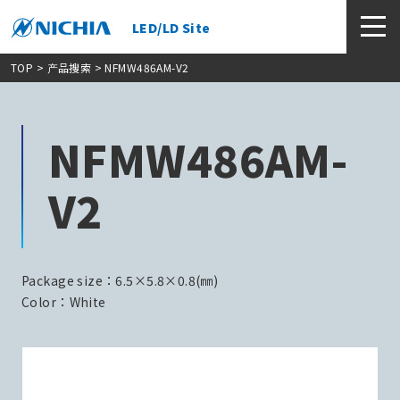
LED/LD Site
TOP
>
产品搜索
> NFMW486AM-V2
NFMW486AM-
V2
Package size：6.5×5.8×0.8(㎜)
Color：White