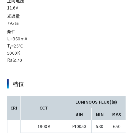
正向电压
11.6V
光通量
793㏐
条件
I
=360mA
F
T
=25℃
j
5000K
Ra≥70
档位
LUMINOUS FLUX(㏐)
CRI
CCT
BIN
MIN
MAX
1800K
Pf0053
530
650