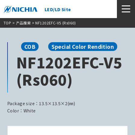
LED/LD Site
TOP
>
产品搜索
> NF1202EFC-V5 (Rs060)
COB
Special Color Rendition
NF1202EFC-V5
(Rs060)
Package size：13.5×13.5×2(㎜)
Color：White