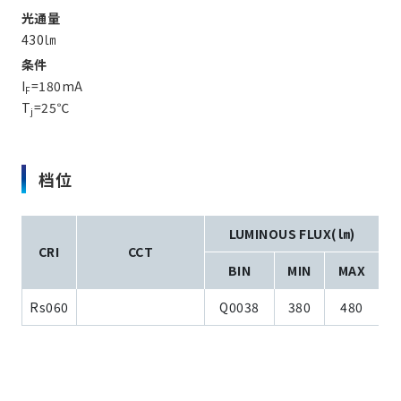
光通量
430㏐
条件
I
=180mA
F
T
=25℃
j
档位
LUMINOUS FLUX(㏐)
CRI
CCT
BIN
MIN
MAX
Rs060
Q0038
380
480