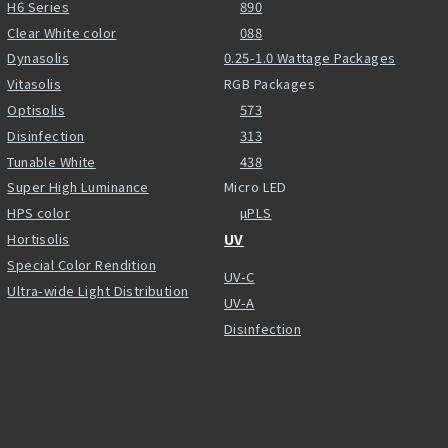
H6 Series
890
Clear White color
088
Dynasolis
0.25-1.0 Wattage Packages
Vitasolis
RGB Packages
Optisolis
573
Disinfection
313
Tunable White
438
Super High Luminance
Micro LED
HPS color
µPLS
Hortisolis
UV
Special Color Rendition
UV-C
Ultra-wide Light Distribution
UV-A
Disinfection