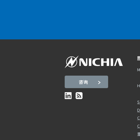
M
咨询
H
S
D
C