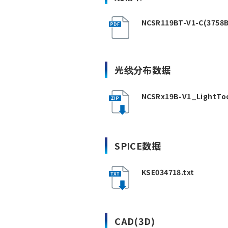
NCSR119BT-V1-C(3758B
光线分布数据
NCSRx19B-V1_LightToo
SPICE数据
KSE034718.txt
CAD(3D)