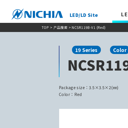
LE
LED/LD Site
TOP
>
产品搜索
> NCSR119B-V1 (Red)
19 Series
Color
NCSR119
Package size：3.5×3.5×2(㎜)
Color：Red