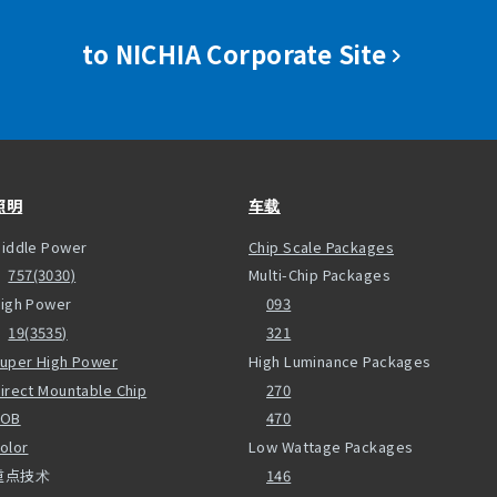
to NICHIA Corporate Site
照明
车载
iddle Power
Chip Scale Packages
757(3030)
Multi-Chip Packages
igh Power
093
19(3535)
321
uper High Power
High Luminance Packages
irect Mountable Chip
270
COB
470
olor
Low Wattage Packages
重点技术
146